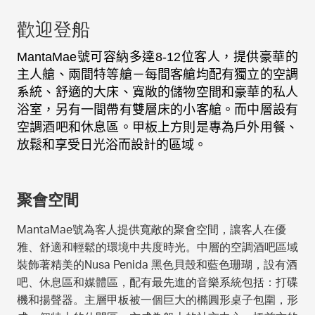
歡迎登船
MantaMae
號可容納多達
8-12
位客人，提供豪華的
主人艙、兩間特等艙－每間客艙均配有獨立的空調
系統、舒適的大床、寬敞的儲物空間和豪華的私人
浴室，另有一間帶有雙層床的小客艙。而中層設有
空調酒吧和休息區。甲板上方則是專為戶外用餐、
放鬆和享受日光浴而設計的區域。
聚會空間
MantaMae號為客人提供寬敞的聚會空間，讓客人在優
雅、舒適和輕鬆的環境中共度時光。中層的空調酒吧區域
裝飾著精美的Nusa Penida 黑色貝殼和藍色珊瑚，設有酒
吧、休息區和媒體區，配有最先進的音樂系統包括：打碟
機和揚聲器。主層甲板被一個巨大的橢圓形桌子包圍，形