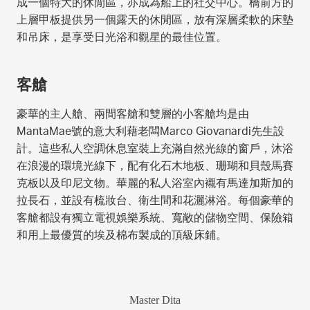
成一個特大的休閒區，亦成為船上的社交中心。橋前方的
上層甲板提供另一個露天的休閒區，放有深層柔軟的床墊
和吊床，是享受日光浴和觀星的最佳位置。
客艙
豪華的主人艙、兩間客艙和雙層的小客艙均是由
MantaMae號的意大利藉老闆Marco Giovanardi先生設
計。這些私人空調休息室裝上充滿自然光線的窗戶，沐浴
在浪漫的環境光線下，配有化石木地板、珊瑚和貝殼馬賽
克板以及印尼文物。華麗的私人浴室內襯有馬達加斯加的
拉長石，並設有梳妝台、衛生間和花灑淋浴。每個豪華的
客艙都設有獨立電視娛樂系統、寬敞的儲物空間、保險箱
和用上最優質的埃及棉布製成的頂級床鋪。
Master Dita